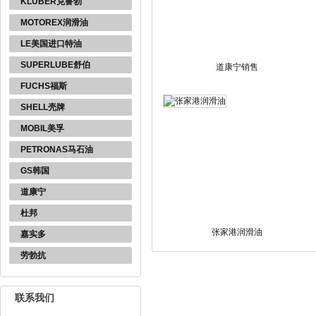
KLUBER克鲁勃
MOTOREX润滑油
LE美国进口特油
SUPERLUBE舒伯
道康宁销售
FUCHS福斯
SHELL壳牌
MOBIL美孚
PETRONAS马石油
GS韩国
道康宁
杜邦
张家港润滑油
嘉实多
劳勃抗
联系我们