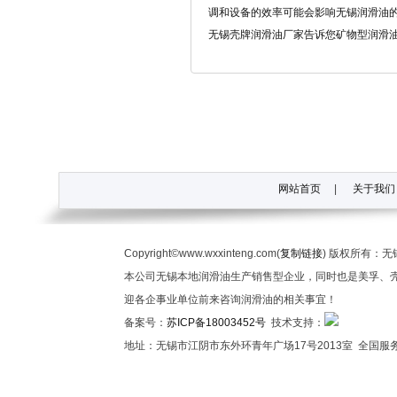
而设计
调和设备的效率可能会影响无锡润滑油
无锡壳牌润滑油厂家告诉您矿物型润滑
较好的原油
网站首页
|
关于我们
Copyright©www.wxxinteng.com(
复制链接
) 版权所有：
本公司无锡本地润滑油生产销售型企业，同时也是美孚、壳
迎各企事业单位前来咨询润滑油的相关事宜！
备案号：
苏ICP备18003452号
技术支持：
地址：无锡市江阴市东外环青年广场17号2013室 全国服务热