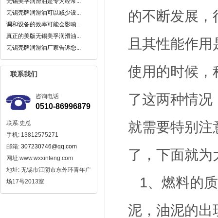
无锡美孚润滑油是专为经常...
的不断发展，
无锡壳牌润滑油可以减少设...
调和设备的效率可能会影响...
真正的美版无锡美孚润滑油...
且其性能作用
无锡壳牌润滑油厂家告诉您...
使用的时候，
联系我们
了这两种情况
咨询电话
0510-86996879
就需要特别注
联系:史总
手机: 13812575271
邮箱:
307230746@qq.com
了，下面就为
网址:www.wxxinteng.com
地址: 无锡市江阴市东外环青年广
1、燃料的
场17号2013室
泥，油泥的出